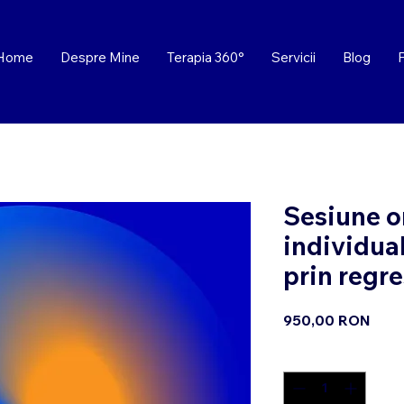
Home
Despre Mine
Terapia 360°
Servicii
Blog
Sesiune o
individua
prin regre
Preț
950,00 RON
Cantitate
*