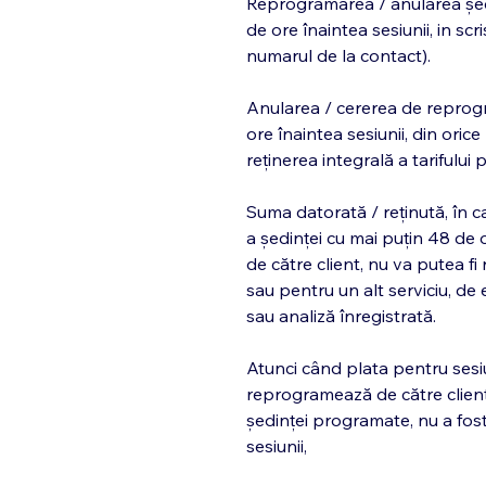
Reprogramarea / anularea ședin
de ore înaintea sesiunii, in s
numarul de la contact).
Anularea / cererea de reprogr
ore înaintea sesiunii, din orice
reținerea integrală a tarifulu
Suma datorată / reținută, în c
a ședinței cu mai puțin 48 de o
de către client, nu va putea fi
sau pentru un alt serviciu, de
sau analiză înregistrată.
Atunci când plata pentru ses
reprogramează de către client
ședinței programate, nu a fos
sesiunii,