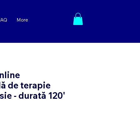
FAQ
More
nline
lă de terapie
sie - durată 120'