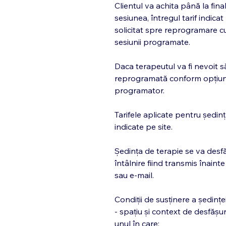
Clientul va achita până la fina
sesiunea, întregul tarif indicat
solicitat spre reprogramare c
sesiunii programate.
Daca terapeutul va fi nevoit s
reprogramată conform opțiuni
programator.
Tarifele aplicate pentru ședin
indicate pe site.
Ședința de terapie se va desfă
întâlnire fiind transmis înain
sau e-mail.
Condiții de susținere a ședinței
- spațiu și context de desfășu
unul în care: