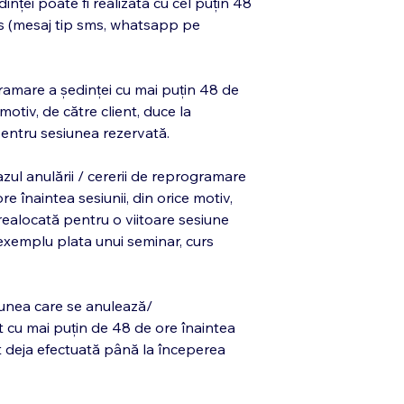
ței poate fi realizată cu cel puțin 48
cris (mesaj tip sms, whatsapp pe
amare a ședinței cu mai puțin 48 de
 motiv, de către client, duce la
i pentru sesiunea rezervată.
azul anulării / cererii de reprogramare
re înaintea sesiunii, din orice motiv,
 realocată pentru o viitoare sesiune
 exemplu plata unui seminar, curs
iunea care se anulează/
 cu mai puțin de 48 de ore înaintea
t deja efectuată până la începerea