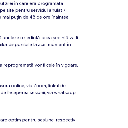
lul zilei în care era programată
 pe site pentru serviciul anulat /
u mai puțin de 48 de ore înaintea
ă anuleze o ședință, acea ședință va fi
lor disponibile la acel moment în
ța reprogramată vor fi cele în vigoare,
șura online, via Zoom, linkul de
te de începerea sesiunii, via whatsapp
:
rare optim pentru sesiune, respectiv