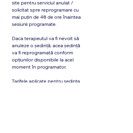
site pentru serviciul anulat /
solicitat spre reprogramare cu
mai puțin de 48 de ore înaintea
sesiunii programate.
Daca terapeutul va fi nevoit să
anuleze o ședință, acea ședință
va fi reprogramată conform
opțiunilor disponibile la acel
moment în programator.
Tarifele aplicate pentru ședința
reprogramată vor fi cele în
vigoare, indicate pe site.
Ședința se va desfășura online,
via Zoom, linkul de întâlnire fiind
transmis înainte de începerea
sesiunii, via whatsapp sau e-