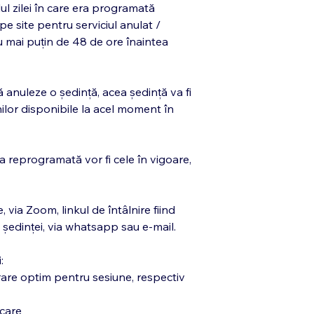
lul zilei în care era programată
 pe site pentru serviciul anulat /
u mai puțin de 48 de ore înaintea
ă anuleze o ședință, acea ședință va fi
lor disponibile la acel moment în
ța reprogramată vor fi cele în vigoare,
 via Zoom, linkul de întâlnire fiind
 ședinței, via whatsapp sau e-mail.
:
rare optim pentru sesiune, respectiv
 care