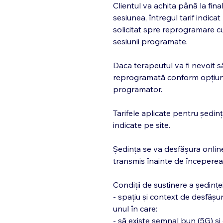
Clientul va achita până la fina
sesiunea, întregul tarif indicat
solicitat spre reprogramare c
sesiunii programate.
Daca terapeutul va fi nevoit s
reprogramată conform opțiuni
programator.
Tarifele aplicate pentru ședin
indicate pe site.
Ședința se va desfășura online,
transmis înainte de începerea
Condiții de susținere a ședinței
- spațiu și context de desfășu
unul în care:
- să existe semnal bun (5G) și