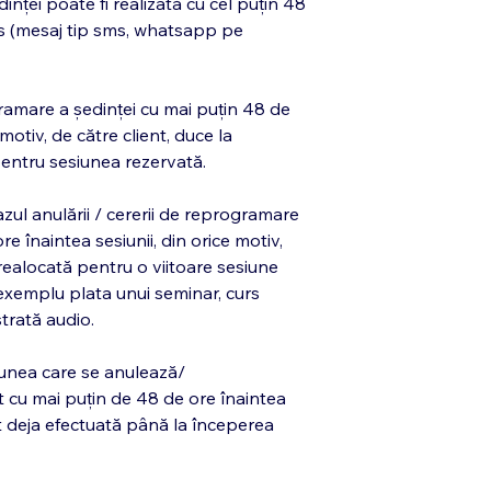
ței poate fi realizată cu cel puțin 48
cris (mesaj tip sms, whatsapp pe
amare a ședinței cu mai puțin 48 de
 motiv, de către client, duce la
i pentru sesiunea rezervată.
azul anulării / cererii de reprogramare
re înaintea sesiunii, din orice motiv,
 realocată pentru o viitoare sesiune
 exemplu plata unui seminar, curs
strată audio.
iunea care se anulează/
 cu mai puțin de 48 de ore înaintea
t deja efectuată până la începerea