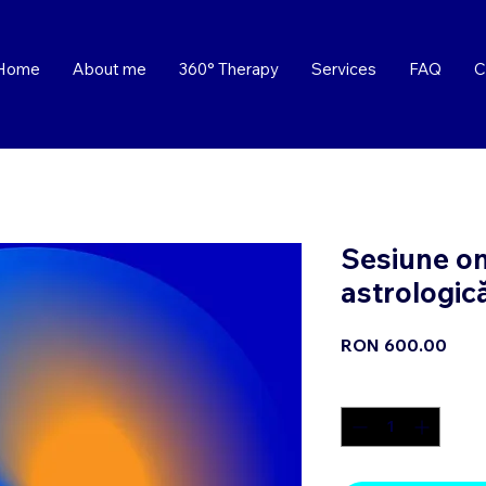
Home
About me
360° Therapy
Services
FAQ
C
Sesiune onl
astrologic
Pric
RON 600.00
Quantity
*