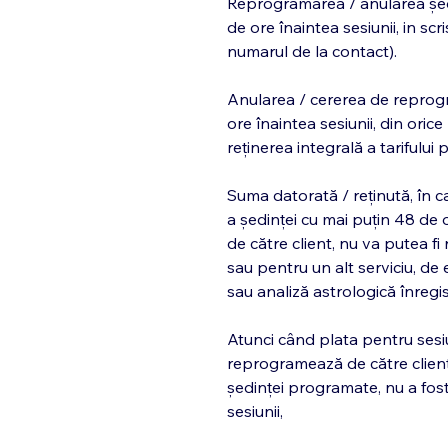
Reprogramarea / anularea ședin
de ore înaintea sesiunii, in s
numarul de la contact).
Anularea / cererea de reprogr
ore înaintea sesiunii, din orice
reținerea integrală a tarifulu
Suma datorată / reținută, în c
a ședinței cu mai puțin 48 de o
de către client, nu va putea fi
sau pentru un alt serviciu, de
sau analiză astrologică înregi
Atunci când plata pentru ses
reprogramează de către client
ședinței programate, nu a fos
sesiunii,