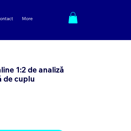
ontact
More
ine 1:2 de analiză
ă de cuplu
e